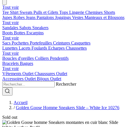
Tout voir
Tee Shirt
Sweats
Pulls et Gilets
Tops
Lingerie
Chemises
Shorts
Jupes
Robes
Jeans
Pantalons
Joggings
Vestes
Manteaux et Blousons
Tout voir
Sandales
Sabots
Sneakers
Boots
Bottes
Escarpins
Tout voir
Sacs
Pochettes
Portefeuilles
Ceintures
Casquettes
Lunettes
Lacets
Foulards
Echarpes
Chaussettes
Tout voir
Boucles d'oreilles
Colliers
Pendentifs
Bracelets
Bagues
Tout voir
Vêtements Outlet
Chaussures Outlet
Accessoires Outlet
Bijoux Outlet
Rechercher
Accueil
/
Golden Goose Homme Sneakers Slide – White Ice 10276
Sold out